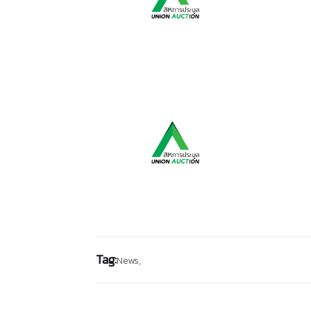
Tag:
News,