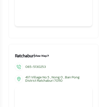
Ratchaburi
View Map
065-5130253
41/1 Village No.5 , Nong O , Ban Pong
District Ratchaburi 70110