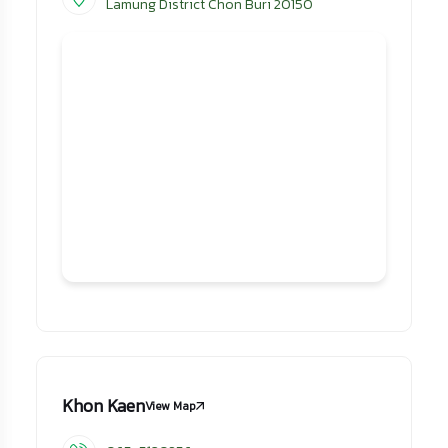
Lamung District Chon Buri 20150
Khon Kaen
View Map