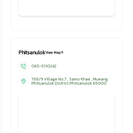
Phitsanulok
View Map
065-5130242
788/9 Village No.7 , Samo Khae , Mueang
Phitsanulok District Phitsanulok 65000