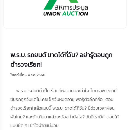
พ.ร.บ. รถยนต์ ขาดได้กี่วัน? อย่ารู้ตอนถูก
ตำรวจเรียก!
โพสต์เมื่อ - 4 ธ.ค. 2568
พ.ร.บ. รถยนต์ เป็นเรื่องที่หลายคนชะล่าใจ โดยเฉพาะคนที่
ขับรถทุกวันแต่ไม่เคยเช็กวันหมดอายุ พอรู้ตัวอีกทีคือ...ตอน
ตำรวจเรียก! แล้วแบบนี้ พ.ร.บ. ขาดได้กี่วัน? มีช่วงเวลาผ่อน
ผันไหม? และถ้าเกินมาแล้วจะต้องทำยังไง? วันนี้เรามีคำตอบให้
แบบชัด ๆ เข้าใจง่ายแน่นอน