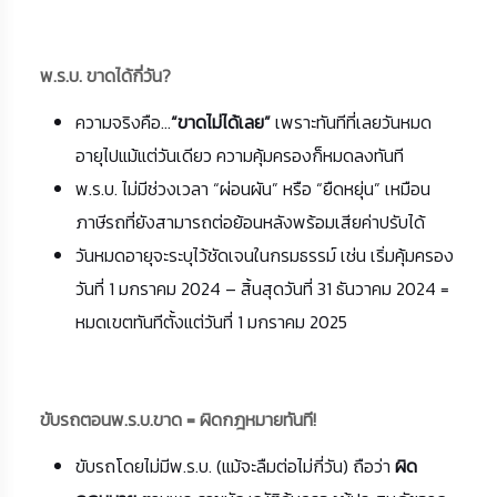
พ.ร.บ. ขาดได้กี่วัน?
ความจริงคือ...
“ขาดไม่ได้เลย”
เพราะทันทีที่เลยวันหมด
อายุไปแม้แต่วันเดียว ความคุ้มครองก็หมดลงทันที
พ.ร.บ. ไม่มีช่วงเวลา “ผ่อนผัน” หรือ “ยืดหยุ่น” เหมือน
ภาษีรถที่ยังสามารถต่อย้อนหลังพร้อมเสียค่าปรับได้
วันหมดอายุจะระบุไว้ชัดเจนในกรมธรรม์ เช่น เริ่มคุ้มครอง
วันที่ 1 มกราคม 2024 – สิ้นสุดวันที่ 31 ธันวาคม 2024 =
หมดเขตทันทีตั้งแต่วันที่ 1 มกราคม 2025
ขับรถตอนพ.ร.บ.ขาด = ผิดกฎหมายทันที!
ขับรถโดยไม่มีพ.ร.บ. (แม้จะลืมต่อไม่กี่วัน) ถือว่า
ผิด